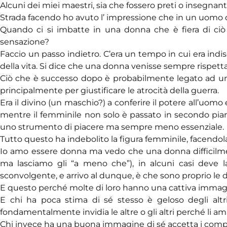
Alcuni dei miei maestri, sia che fossero preti o insegnant
Strada facendo ho avuto l’ impressione che in un uomo q
Quando ci si imbatte in una donna che è fiera di ciò 
sensazione?
Faccio un passo indietro. C’era un tempo in cui era indis
della vita. Si dice che una donna venisse sempre rispetta
Ciò che è successo dopo è probabilmente legato ad un d
principalmente per giustificare le atrocità della guerra.
Era il divino (un maschio?) a conferire il potere all’uomo 
mentre il femminile non solo è passato in secondo pian
uno strumento di piacere ma sempre meno essenziale.
Tutto questo ha indebolito la figura femminile, facendol
Io amo essere donna ma vedo che una donna difficilment
ma lasciamo gli “a meno che”), in alcuni casi deve l
sconvolgente, e arrivo al dunque, è che sono proprio le d
E questo perché molte di loro hanno una cattiva immagin
E chi ha poca stima di sé stesso è geloso degli altri
fondamentalmente invidia le altre o gli altri perché li a
Chi invece ha una buona immagine di sé accetta i complime