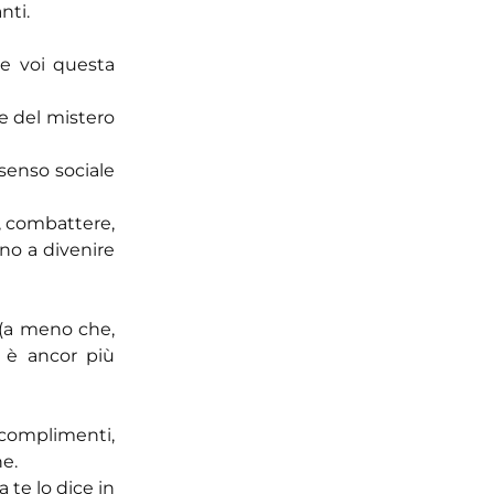
nti.
he voi questa
ce del mistero
senso sociale
e, combattere,
no a divenire
 (a meno che,
e è ancor più
 complimenti,
ne.
 te lo dice in