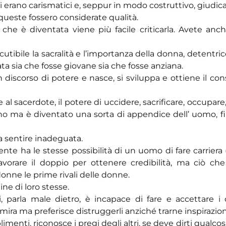
i erano carismatici e, seppur in modo costruttivo, giudica
ueste fossero considerate qualità.
che è diventata viene più facile criticarla. Avete anc
cutibile la sacralità e l’importanza della donna, detentri
ta sia che fosse giovane sia che fosse anziana.
iscorso di potere e nasce, si sviluppa e ottiene il con
e al sacerdote, il potere di uccidere, sacrificare, occupar
o ma è diventato una sorta di appendice dell’ uomo, fi
a sentire inadeguata.
e ha le stesse possibilità di un uomo di fare carriera
avorare il doppio per ottenere credibilità, ma ciò ch
onne le prime rivali delle donne.
e di loro stesse.
, parla male dietro, è incapace di fare e accettare i
mmira ma preferisce distruggerli anziché trarne inspirazio
nti, riconosce i pregi degli altri, se deve dirti qualcosa