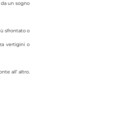
o da un sogno
iù sfrontato o
a vertigini o
nte all’ altro.